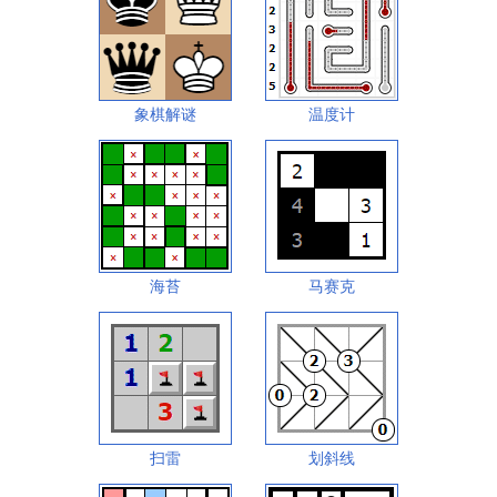
象棋解谜
温度计
海苔
马赛克
扫雷
划斜线