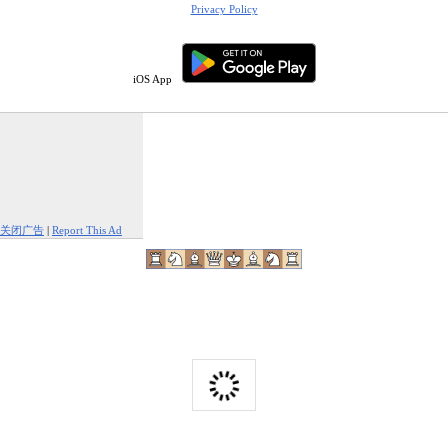
Privacy Policy
iOS App
关闭广告
|
Report This Ad