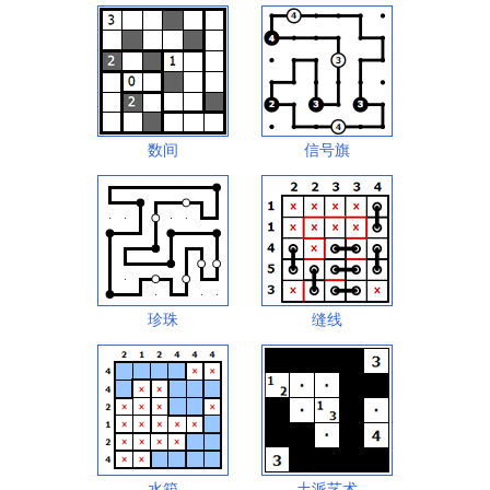
数间
信号旗
珍珠
缝线
水箱
土派艺术