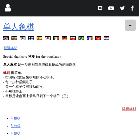
单人象棋
翻译本站
Special thanks to
秋夏
for the translation
单人象棋
是一类规则简单但颇具挑战的逻辑谜题.
规则
很简单.
- 按照标准国际象棋规则移动棋子.
- 每一步都必须吃子.
- 每一个棋子仅可移动两次.
-
不可
吃掉王.
- 目标是让盘面上最终只剩下一个棋子（王）.
隐藏规则
4 独棋
5 独棋
6 独棋