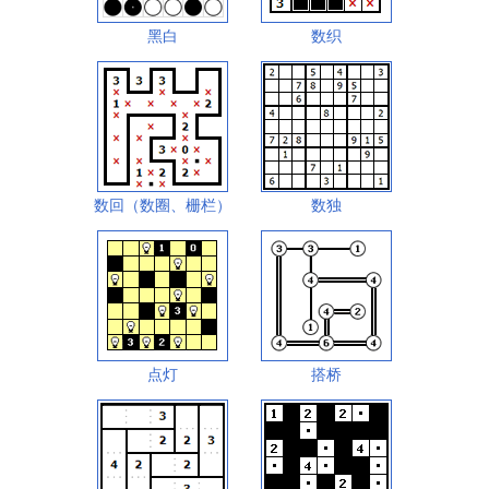
黑白
数织
数回（数圈、栅栏）
数独
点灯
搭桥