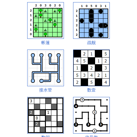
帐篷
战舰
接水管
数壹