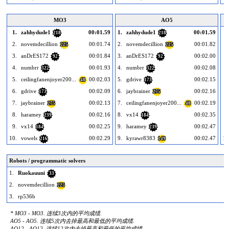
MO3
AO5
1.
zahhydude1
00:01.59
1.
zahhydude1
00:01.59
1
218
218
2.
novemdecillion
00:01.74
2.
novemdecillion
00:01.82
2
225
225
3.
anDrES172
00:01.84
3.
anDrES172
00:02.00
3
92
92
4.
numbrr
00:01.93
4.
numbrr
00:02.08
4
322
322
5.
ceilingfanenjoyer200...
00:02.03
5.
gdrive
00:02.15
5
48
173
6.
gdrive
00:02.09
6.
jaybrainer
00:02.16
6
173
275
7.
jaybrainer
00:02.13
7.
ceilingfanenjoyer200...
00:02.19
7
275
48
8.
haramey
00:02.16
8.
vx14
00:02.35
8
239
184
9.
vx14
00:02.25
9.
haramey
00:02.47
9
184
239
10.
vowels
00:02.29
9.
kyrawr8383
00:02.47
10
216
149
Robots / programmatic solvers
1.
Ruokauuni
33
2.
novemdecillion
225
3.
rp536b
* MO3 - MO3. 连续3次内的平均成绩.
AO5 - AO5. 连续5次内去掉最高和最低的平均成绩.
AO12 - AO12. 连续12次内去掉最高和最低的平均成绩.