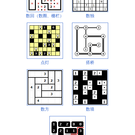
数回（数圈、栅栏）
数独
点灯
搭桥
数方
数墙