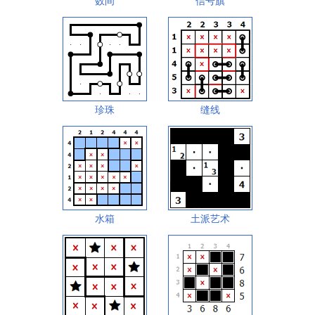
数间
信号旗
珍珠
缝线
水箱
土派艺术