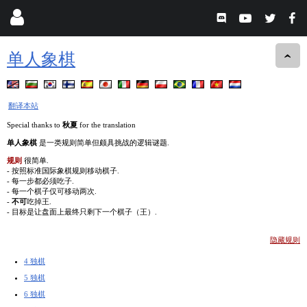
单人象棋
翻译本站
Special thanks to
秋夏
for the translation
单人象棋
是一类规则简单但颇具挑战的逻辑谜题.
规则
很简单.
- 按照标准国际象棋规则移动棋子.
- 每一步都必须吃子.
- 每一个棋子仅可移动两次.
-
不可
吃掉王.
- 目标是让盘面上最终只剩下一个棋子（王）.
隐藏规则
4 独棋
5 独棋
6 独棋