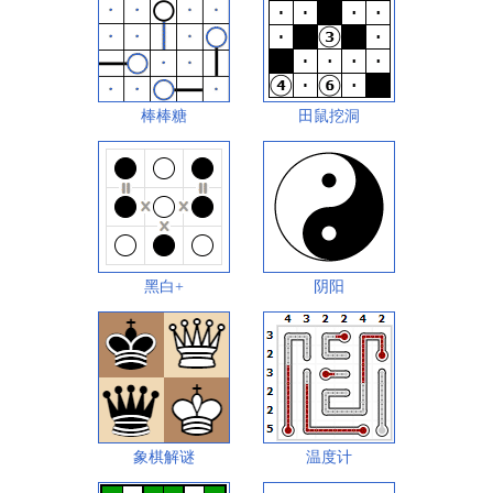
棒棒糖
田鼠挖洞
黑白+
阴阳
象棋解谜
温度计